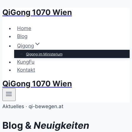
QiGong 1070 Wien
Zum
Inhalt
springen
Home
Blog
Qigong
Qigong im Ministerium
KungFu
Kontakt
QiGong 1070 Wien
Aktuelles · qi-bewegen.at
Blog &
Neuigkeiten