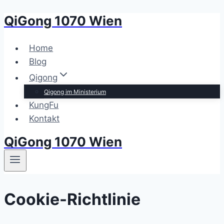
QiGong 1070 Wien
Zum
Inhalt
springen
Home
Blog
Qigong
Qigong im Ministerium
KungFu
Kontakt
QiGong 1070 Wien
Cookie-Richtlinie