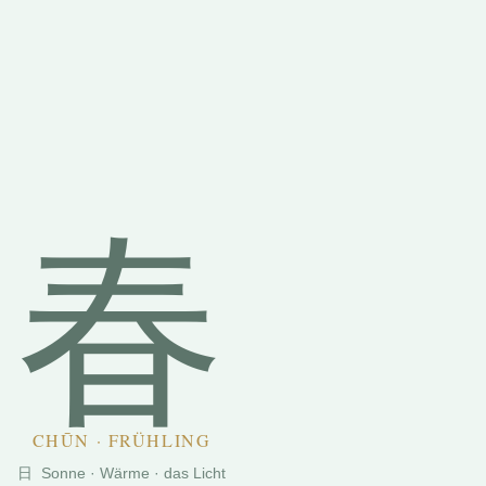
春
CHŪN · FRÜHLING
日 Sonne · Wärme · das Licht