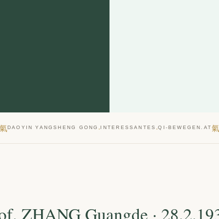
氣
·
·
DAOYIN YANGSHENG GONG
INTERESSANTES
QI-BEWEGEN.AT
rof. ZHANG Guangde · 28.2.19