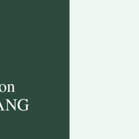
on
HANG