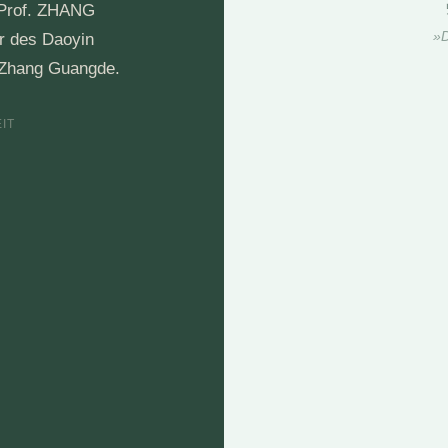
.-Prof. ZHANG
»D
r des Daoyin
 Zhang Guangde.
EIT