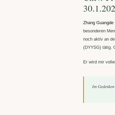
30.1.20
Zhang Guangde 
besonderen Mens
noch aktiv an d
(DYYSG) tätig. G
Er wird mir voll
Im Gedenken 