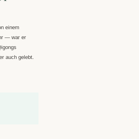
on einem
hr — war er
Qigongs
er auch gelebt.